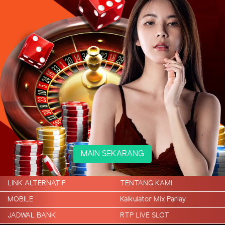
MAIN SEKARANG
LINK ALTERNATIF
TENTANG KAMI
MOBILE
Kalkulator Mix Parlay
JADWAL BANK
RTP LIVE SLOT