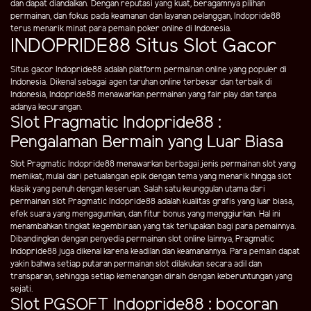
dan dapat diandalkan. Dengan reputasi yang kuat, beragamnya pilihan
permainan, dan fokus pada keamanan dan layanan pelanggan, Indopride88
terus menarik minat para pemain poker online di Indonesia.
INDOPRIDE88 Situs Slot Gacor
Situs gacor Indopride88 adalah platform permainan online yang populer di
Indonesia. Dikenal sebagai agen taruhan online terbesar dan terbaik di
Indonesia, Indopride88 menawarkan permainan yang fair play dan tanpa
adanya kecurangan.
Slot Pragmatic Indopride88 :
Pengalaman Bermain yang Luar Biasa
Slot Pragmatic Indopride88 menawarkan berbagai jenis permainan slot yang
memikat, mulai dari petualangan epik dengan tema yang menarik hingga slot
klasik yang penuh dengan keseruan. Salah satu keunggulan utama dari
permainan slot Pragmatic Indopride88 adalah kualitas grafis yang luar biasa,
efek suara yang mengagumkan, dan fitur bonus yang menggiurkan. Hal ini
menambahkan tingkat kegembiraan yang tak terlupakan bagi para pemainnya.
Dibandingkan dengan penyedia permainan slot online lainnya, Pragmatic
Indopride88 juga dikenal karena keadilan dan keamanannya. Para pemain dapat
yakin bahwa setiap putaran permainan slot dilakukan secara adil dan
transparan, sehingga setiap kemenangan diraih dengan keberuntungan yang
sejati.
Slot PGSOFT Indopride88 : bocoran