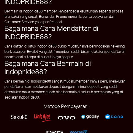
INDOPRIDE88?
Bermain di Indopride88 memberikan berbagai keuntungan seperti proses
transaksi yang cepat, Bonus dan Promo menarik, serta pelayanan dari
Customer Service yang profesional.
Bagaimana Cara Mendaftar di
INDOPRIDE88?
Cara daftar di situs Indopride88 cukup mudah, hanya bermodalkan rekening
bank atau pun Ewallet yang aktif, member sudah bisa melakukan pendaftaran
secara gratis tanpa di pungut biaya apapun.
Bagaimana Cara Bermain di
Indopride88?
Cara bermain di Indopride88 sangat mudah, member hanya perlu melakukan
pendaftaran dan melakukan deposit dengan minimal deposit yang sudah
ditentukan maka member sudah bisa bermain di seluruh permainan yang di
sediakan Indopride88.
Metode Pembayaran :