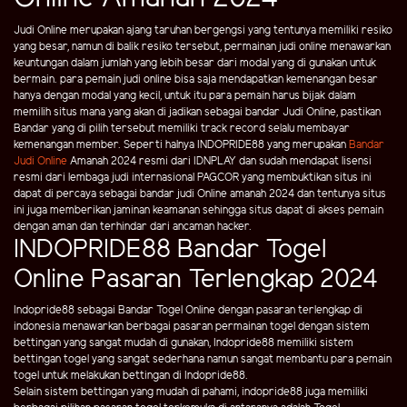
Judi Online merupakan ajang taruhan bergengsi yang tentunya memiliki resiko
yang besar, namun di balik resiko tersebut, permainan judi online menawarkan
keuntungan dalam jumlah yang lebih besar dari modal yang di gunakan untuk
bermain. para pemain judi online bisa saja mendapatkan kemenangan besar
hanya dengan modal yang kecil, untuk itu para pemain harus bijak dalam
memilih situs mana yang akan di jadikan sebagai bandar Judi Online, pastikan
Bandar yang di pilih tersebut memiliki track record selalu membayar
kemenangan member. Seperti halnya INDOPRIDE88 yang merupakan
Bandar
Judi Online
Amanah 2024 resmi dari IDNPLAY dan sudah mendapat lisensi
resmi dari lembaga judi internasional PAGCOR yang membuktikan situs ini
dapat di percaya sebagai bandar judi Online amanah 2024 dan tentunya situs
ini juga memberikan jaminan keamanan sehingga situs dapat di akses pemain
dengan aman dan terhindar dari ancaman hacker.
INDOPRIDE88 Bandar Togel
Online Pasaran Terlengkap 2024
Indopride88 sebagai Bandar Togel Online dengan pasaran terlengkap di
indonesia menawarkan berbagai pasaran permainan togel dengan sistem
bettingan yang sangat mudah di gunakan, Indopride88 memiliki sistem
bettingan togel yang sangat sederhana namun sangat membantu para pemain
togel untuk melakukan bettingan di Indopride88.
Selain sistem bettingan yang mudah di pahami, indopride88 juga memiliki