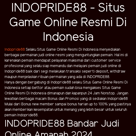
INDOPRIDE88 - Situs
Game Online Resmi Di
Indonesia
Indopride88
Selaku Situs Game Online Resmi Di Indonesia menyediakan
berbagai permainan judi online resmi yang menguntungkan pemain. Hal ini di
karenakan pemain mendapat pelayanan maksimal dari customer service
profesional yang selalu siap memandu dan melayani pemain judi online di
Indopride88 baik dari segi melakukan transaksi seperti deposit, withdraw
maupun menjelaskan ribuan permainan yang ada di INDOPRIDE88.
Hanya dengan bergabung di Indopride88 selaku Situs Game Online Resmi Di
Indonesia setiap bettor atau pemain sudah bisa mengakses Situs Game
Online Resmi Di Indonesia dimanapun dan kapanpun 24 Jam Nonstop. Jangan
lewatkan berbagai macam Bonus dan Promosi yang di sediakan Indopride88
Mulai dari Bonus new member sampai bonus harian up to 100% yang pastinya
akan memberikan kesempatan untuk menang yang lebih besar untuk seluruh
pemain Indopride88.
INDOPRIDE88 Bandar Judi
Online Amanah 2024