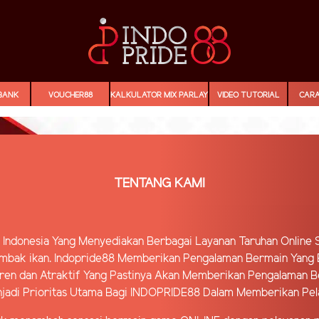
BANK
VOUCHER88
KALKULATOR MIX PARLAY
VIDEO TUTORIAL
CARA
TENTANG KAMI
 Indonesia Yang Menyediakan Berbagai Layanan Taruhan Online S
Tembak ikan. Indopride88 Memberikan Pengalaman Bermain Yang 
ren dan Atraktif Yang Pastinya Akan Memberikan Pengalaman 
jadi Prioritas Utama Bagi INDOPRIDE88 Dalam Memberikan Pe