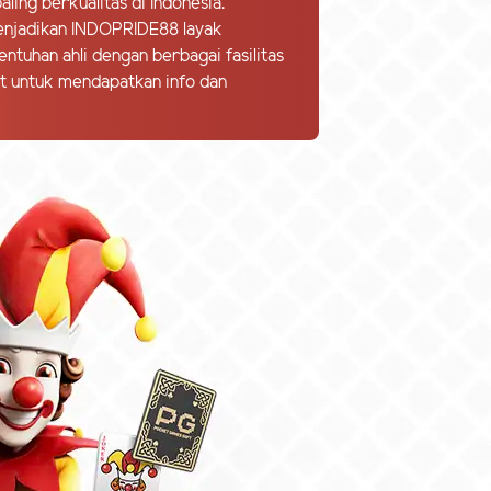
ing berkualitas di Indonesia.
enjadikan INDOPRIDE88 layak
entuhan ahli dengan berbagai fasilitas
at untuk mendapatkan info dan