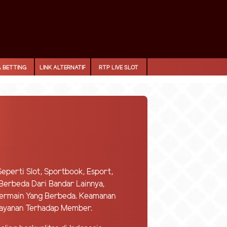
 BETTING
LINK ALTERNATIF
RTP LIVE SLOT
eperti Slot, Sportbook, Esport,
Berbeda Dari Bandar Lainnya,
Bermain Yang Berbeda. Keamanan
layanan Terhadap Member.