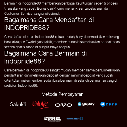
Bermain di Indopride88 memberikan berbagai keuntungan seperti proses
transaksi yang cepat, Bonus dan Promo menarik, serta pelayanan dari
Customer Service yang profesional.
Bagaimana Cara Mendaftar di
INDOPRIDE88?
Cara daftar di situs Indopride88 cukup mudah, hanya bermodalkan rekening
bank atau pun Ewallet yang aktif, member sudah bisa melakukan pendaftaran
secara gratis tanpa di pungut biaya apapun.
Bagaimana Cara Bermain di
Indopride88?
Cara bermain di Indopride88 sangat mudah, member hanya perlu melakukan
pendaftaran dan melakukan deposit dengan minimal deposit yang sudah
ditentukan maka member sudah bisa bermain di seluruh permainan yang di
sediakan Indopride88.
Metode Pembayaran :