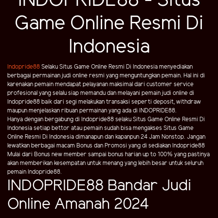
INDOPRIDE88 - Situs
Game Online Resmi Di
Indonesia
Indopride88
Selaku Situs Game Online Resmi Di Indonesia menyediakan
berbagai permainan judi online resmi yang menguntungkan pemain. Hal ini di
karenakan pemain mendapat pelayanan maksimal dari customer service
profesional yang selalu siap memandu dan melayani pemain judi online di
Indopride88 baik dari segi melakukan transaksi seperti deposit, withdraw
maupun menjelaskan ribuan permainan yang ada di INDOPRIDE88.
Hanya dengan bergabung di Indopride88 selaku Situs Game Online Resmi Di
Indonesia setiap bettor atau pemain sudah bisa mengakses Situs Game
Online Resmi Di Indonesia dimanapun dan kapanpun 24 Jam Nonstop. Jangan
lewatkan berbagai macam Bonus dan Promosi yang di sediakan Indopride88
Mulai dari Bonus new member sampai bonus harian up to 100% yang pastinya
akan memberikan kesempatan untuk menang yang lebih besar untuk seluruh
pemain Indopride88.
INDOPRIDE88 Bandar Judi
Online Amanah 2024