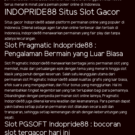
terus menarik minat para pemain poker online di Indonesia.
INDOPRIDE88 Situs Slot Gacor
Situs gacor Indopride88 adalah platform permainan online yang populer di
Indonesia. Dikenal sebagai agen taruhan online terbesar dan terbaik di
Indonesia, Indopride88 menawarkan permainan yang fair play dan tanpa
adanya kecurangan.
Slot Pragmatic Indopride88 :
Pengalaman Bermain yang Luar Biasa
Slot Pragmatic Indopride88 menawarkan berbagai jenis permainan slot yang
memikat, mulai dari petualangan epik dengan tema yang menarik hingga slot
klasik yang penuh dengan keseruan. Salah satu keunggulan utama dari
permainan slot Pragmatic Indopride88 adalah kualitas grafis yang luar biasa,
efek suara yang mengagumkan, dan fitur bonus yang menggiurkan. Hal ini
menambahkan tingkat kegembiraan yang tak terlupakan bagi para pemainnya.
Dibandingkan dengan penyedia permainan slot online lainnya, Pragmatic
Indopride88 juga dikenal karena keadilan dan keamanannya. Para pemain dapat
yakin bahwa setiap putaran permainan slot dilakukan secara adil dan
transparan, sehingga setiap kemenangan diraih dengan keberuntungan yang
sejati.
Slot PGSOFT Indopride88 : bocoran
slot tergacor hari ini