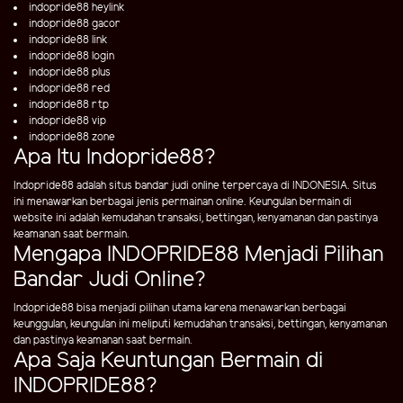
indopride88 heylink
indopride88 gacor
indopride88 link
indopride88 login
indopride88 plus
indopride88 red
indopride88 rtp
indopride88 vip
indopride88 zone
Apa Itu Indopride88?
Indopride88 adalah situs bandar judi online terpercaya di INDONESIA. Situs
ini menawarkan berbagai jenis permainan online. Keungulan bermain di
website ini adalah kemudahan transaksi, bettingan, kenyamanan dan pastinya
keamanan saat bermain.
Mengapa INDOPRIDE88 Menjadi Pilihan
Bandar Judi Online?
Indopride88 bisa menjadi pilihan utama karena menawarkan berbagai
keunggulan, keungulan ini meliputi kemudahan transaksi, bettingan, kenyamanan
dan pastinya keamanan saat bermain.
Apa Saja Keuntungan Bermain di
INDOPRIDE88?