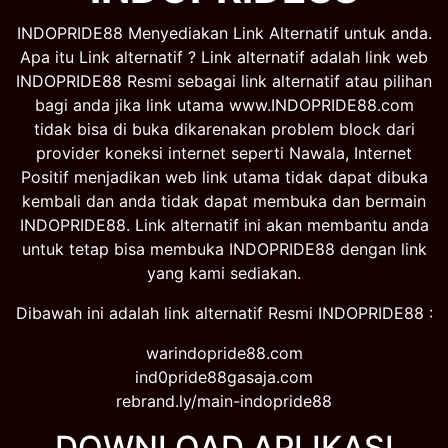
INDOPRIDE88 Menyediakan Link Alternatif untuk anda.
Apa itu Link alternatif ? Link alternatif adalah link web
INDOPRIDE88 Resmi sebagai link alternatif atau pilihan
bagi anda jika link utama www.INDOPRIDE88.com
tidak bisa di buka dikarenakan problem block dari
provider koneksi internet seperti Nawala, Internet
Positif menjadikan web link utama tidak dapat dibuka
kembali dan anda tidak dapat membuka dan bermain
INDOPRIDE88. Link alternatif ini akan membantu anda
untuk tetap bisa membuka INDOPRIDE88 dengan link
yang kami sediakan.
Dibawah ini adalah link alternatif Resmi INDOPRIDE88 :
warindopride88.com
ind0pride88gasaja.com
rebrand.ly/main-indopride88
DOWNLOAD APLIKASI