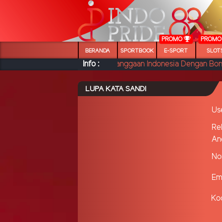
PROMO
PROM
BERANDA
SPORTBOOK
E-SPORT
SLOT
Kebanggaan Indonesia Dengan Bonus - Bonus tanpa Batas & RTP S
Info :
LUPA KATA SANDI
Us
Re
An
No
Em
Kod