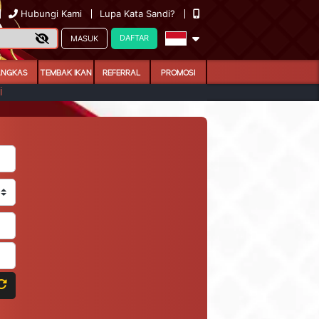
Hubungi Kami
Lupa Kata Sandi?
DAFTAR
ANGKAS
TEMBAK IKAN
REFERRAL
PROMOSI