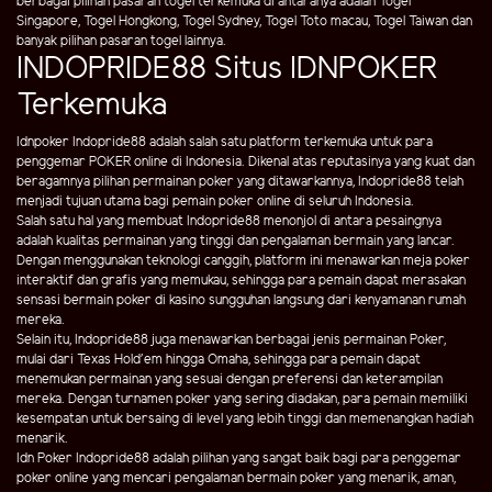
berbagai pilihan pasaran togel terkemuka di antaranya adalah Togel
Singapore, Togel Hongkong, Togel Sydney, Togel Toto macau, Togel Taiwan dan
banyak pilihan pasaran togel lainnya.
INDOPRIDE88 Situs IDNPOKER
Terkemuka
Idnpoker Indopride88 adalah salah satu platform terkemuka untuk para
penggemar POKER online di Indonesia. Dikenal atas reputasinya yang kuat dan
beragamnya pilihan permainan poker yang ditawarkannya, Indopride88 telah
menjadi tujuan utama bagi pemain poker online di seluruh Indonesia.
Salah satu hal yang membuat Indopride88 menonjol di antara pesaingnya
adalah kualitas permainan yang tinggi dan pengalaman bermain yang lancar.
Dengan menggunakan teknologi canggih, platform ini menawarkan meja poker
interaktif dan grafis yang memukau, sehingga para pemain dapat merasakan
sensasi bermain poker di kasino sungguhan langsung dari kenyamanan rumah
mereka.
Selain itu, Indopride88 juga menawarkan berbagai jenis permainan Poker,
mulai dari Texas Hold'em hingga Omaha, sehingga para pemain dapat
menemukan permainan yang sesuai dengan preferensi dan keterampilan
mereka. Dengan turnamen poker yang sering diadakan, para pemain memiliki
kesempatan untuk bersaing di level yang lebih tinggi dan memenangkan hadiah
menarik.
Idn Poker Indopride88 adalah pilihan yang sangat baik bagi para penggemar
poker online yang mencari pengalaman bermain poker yang menarik, aman,