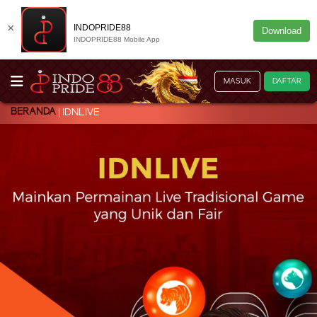
×
INDOPRIDE88
Download
INDOPRIDE88 Mobile App
MASUK
DAFTAR
BERANDA
IDNLIVE