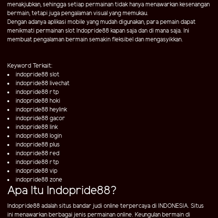
menakjubkan, sehingga setiap permainan tidak hanya menawarkan kesenangan
bermain, tetapi juga pengalaman visual yang memukau.
Dengan adanya aplikasi mobile yang mudah digunakan, para pemain dapat
menikmati permainan slot Indopride88 kapan saja dan di mana saja. Ini
membuat pengalaman bermain semakin fleksibel dan mengasyikkan.
Keyword Terkait:
indopride88 slot
indopride88 livechat
indopride88 rtp
indopride88 hoki
indopride88 heylink
indopride88 gacor
indopride88 link
indopride88 login
indopride88 plus
indopride88 red
indopride88 rtp
indopride88 vip
indopride88 zone
Apa Itu Indopride88?
Indopride88 adalah situs bandar judi online terpercaya di INDONESIA. Situs
ini menawarkan berbagai jenis permainan online. Keungulan bermain di