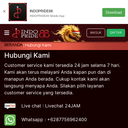
×
INDOPRIDE88
Download
INDOPRIDE88 Mobile App
MASUK
DAFTAR
BERANDA
Hubungi Kami
Hubungi Kami
Customer service kami tersedia 24 jam selama 7 hari.
Kami akan terus melayani Anda kapan pun dan di
manapun Anda berada. Cukup kontak kami akan
langsung menyapa Anda. Silakan pilih layanan
customer service yang tersedia.
Live chat : Livechat 24JAM
Whatsapp : +6287756962400