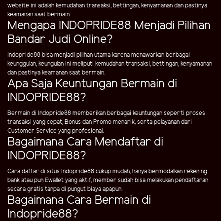
website ini adalah kemudahan transaksi, bettingan, kenyamanan dan pastinya
keamanan saat bermain.
Mengapa INDOPRIDE88 Menjadi Pilihan
Bandar Judi Online?
Indopride88 bisa menjadi pilihan utama karena menawarkan berbagai
keunggulan, keungulan ini meliputi kemudahan transaksi, bettingan, kenyamanan
dan pastinya keamanan saat bermain.
Apa Saja Keuntungan Bermain di
INDOPRIDE88?
Bermain di Indopride88 memberikan berbagai keuntungan seperti proses
transaksi yang cepat, Bonus dan Promo menarik, serta pelayanan dari
Customer Service yang profesional.
Bagaimana Cara Mendaftar di
INDOPRIDE88?
Cara daftar di situs Indopride88 cukup mudah, hanya bermodalkan rekening
bank atau pun Ewallet yang aktif, member sudah bisa melakukan pendaftaran
secara gratis tanpa di pungut biaya apapun.
Bagaimana Cara Bermain di
Indopride88?