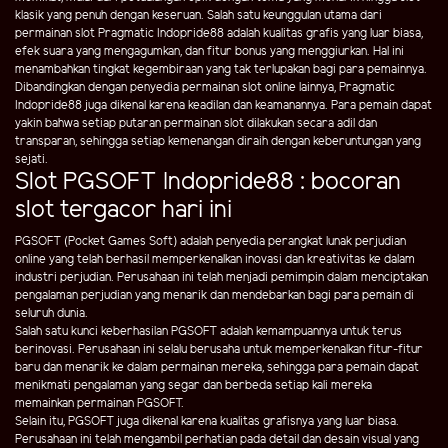
klasik yang penuh dengan keseruan. Salah satu keunggulan utama dari
permainan slot Pragmatic Indopride88 adalah kualitas grafis yang luar biasa,
efek suara yang mengagumkan, dan fitur bonus yang menggiurkan. Hal ini
menambahkan tingkat kegembiraan yang tak terlupakan bagi para pemainnya.
Dibandingkan dengan penyedia permainan slot online lainnya, Pragmatic
Indopride88 juga dikenal karena keadilan dan keamanannya. Para pemain dapat
yakin bahwa setiap putaran permainan slot dilakukan secara adil dan
transparan, sehingga setiap kemenangan diraih dengan keberuntungan yang
sejati.
Slot PGSOFT Indopride88 : bocoran
slot tergacor hari ini
PGSOFT (Pocket Games Soft) adalah penyedia perangkat lunak perjudian
online yang telah berhasil memperkenalkan inovasi dan kreativitas ke dalam
industri perjudian. Perusahaan ini telah menjadi pemimpin dalam menciptakan
pengalaman perjudian yang menarik dan mendebarkan bagi para pemain di
seluruh dunia.
Salah satu kunci keberhasilan PGSOFT adalah kemampuannya untuk terus
berinovasi. Perusahaan ini selalu berusaha untuk memperkenalkan fitur-fitur
baru dan menarik ke dalam permainan mereka, sehingga para pemain dapat
menikmati pengalaman yang segar dan berbeda setiap kali mereka
memainkan permainan PGSOFT.
Selain itu, PGSOFT juga dikenal karena kualitas grafisnya yang luar biasa.
Perusahaan ini telah mengambil perhatian pada detail dan desain visual yang